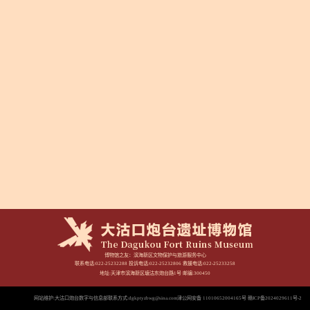
博物馆之友：
滨海新区文物保护与旅游服务中心
联系电话:022-25232288 投诉电话:022-25232806 救援电话:022-25233258
地址:天津市滨海新区塘沽东炮台路1号 邮编:300450
网站维护:大沽口炮台数字与信息部
联系方式:dgkptyzbwg@sina.com
津公网安备 11010652004165号 赣ICP备2024029611号-2